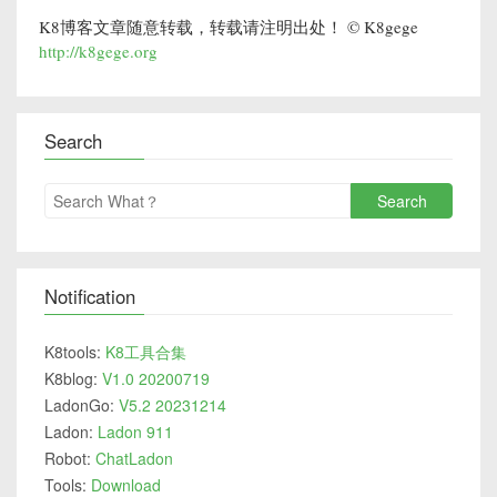
K8博客文章随意转载，转载请注明出处！ © K8gege
http://k8gege.org
Search
Search
Notification
K8tools:
K8工具合集
K8blog:
V1.0 20200719
LadonGo:
V5.2 20231214
Ladon:
Ladon 911
Robot:
ChatLadon
Tools:
Download