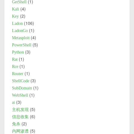
1
GetShell
4
Kali
2
Key
106
Ladon
1
LadonGo
4
Metasploit
5
PowerShell
3
Python
1
Rat
1
Rce
1
Router
3
ShellCode
1
SubDomain
1
WebShell
3
ai
5
主机发现
6
信息收集
2
免杀
5
内网渗透