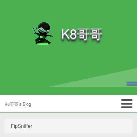
K8哥哥
K8哥哥’s Blog
FtpSniffer