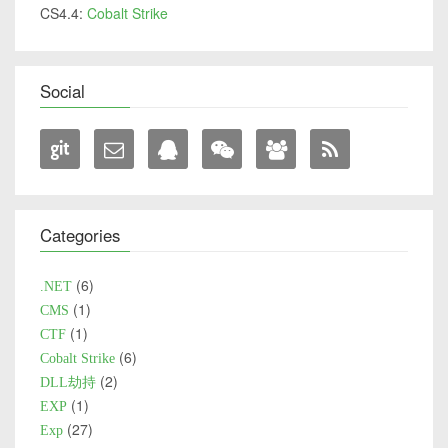
CS4.4:
Cobalt Strike
Social
Categories
6
.NET
1
CMS
1
CTF
6
Cobalt Strike
2
DLL劫持
1
EXP
27
Exp