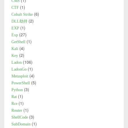
1
CMS
1
CTF
6
Cobalt Strike
2
DLL劫持
1
EXP
27
Exp
1
GetShell
4
Kali
2
Key
106
Ladon
1
LadonGo
4
Metasploit
5
PowerShell
3
Python
1
Rat
1
Rce
1
Router
3
ShellCode
1
SubDomain