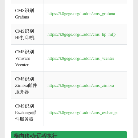
CMS识别
https://k8gege.org/Ladon/cms_grafana
Grafana
CMS识别
https://k8gege.org/Ladon/cms_hp_mfp
HP打印机
CMS识别
Vmware
https://k8gege.org/Ladon/cms_vcenter
Vcenter
CMS识别
Zimbra邮件
https://k8gege.org/Ladon/cms_zimbra
服务器
CMS识别
Exchange邮
https://k8gege.org/Ladon/cms_exchange
件服务器
横向移动/远程执行