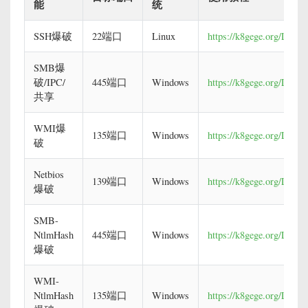
能
统
SSH爆破
22端口
Linux
https://k8gege.org/Ladon
SMB爆
破/IPC/
445端口
Windows
https://k8gege.org/Lado
共享
WMI爆
135端口
Windows
https://k8gege.org/Lado
破
Netbios
139端口
Windows
https://k8gege.org/Ladon
爆破
SMB-
NtlmHash
445端口
Windows
https://k8gege.org/Lado
爆破
WMI-
NtlmHash
135端口
Windows
https://k8gege.org/Lad