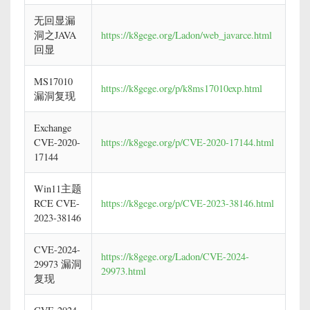
无回显漏
洞之JAVA
https://k8gege.org/Ladon/web_javarce.html
回显
MS17010
https://k8gege.org/p/k8ms17010exp.html
漏洞复现
Exchange
CVE-2020-
https://k8gege.org/p/CVE-2020-17144.html
17144
Win11主题
RCE CVE-
https://k8gege.org/p/CVE-2023-38146.html
2023-38146
CVE-2024-
https://k8gege.org/Ladon/CVE-2024-
29973 漏洞
29973.html
复现