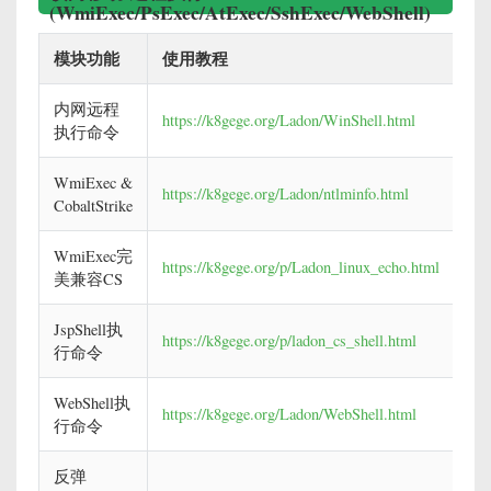
(WmiExec/PsExec/AtExec/SshExec/WebShell)
模块功能
使用教程
内网远程
https://k8gege.org/Ladon/WinShell.html
执行命令
WmiExec &
https://k8gege.org/Ladon/ntlminfo.html
CobaltStrike
WmiExec完
https://k8gege.org/p/Ladon_linux_echo.html
美兼容CS
JspShell执
https://k8gege.org/p/ladon_cs_shell.html
行命令
WebShell执
https://k8gege.org/Ladon/WebShell.html
行命令
反弹