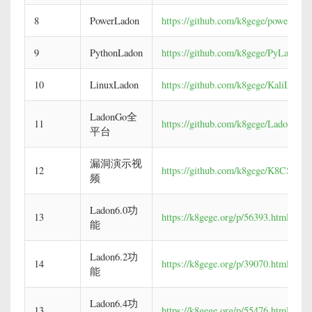
8
PowerLadon
https://github.com/k8gege/powerlado
9
PythonLadon
https://github.com/k8gege/PyLadon
10
LinuxLadon
https://github.com/k8gege/KaliLadon
LadonGo全
11
https://github.com/k8gege/LadonGo
平台
漏洞演示视
12
https://github.com/k8gege/K8CScan/t
频
Ladon6.0功
13
https://k8gege.org/p/56393.html
能
Ladon6.2功
14
https://k8gege.org/p/39070.html
能
Ladon6.4功
13
https://k8gege.org/p/55476.html