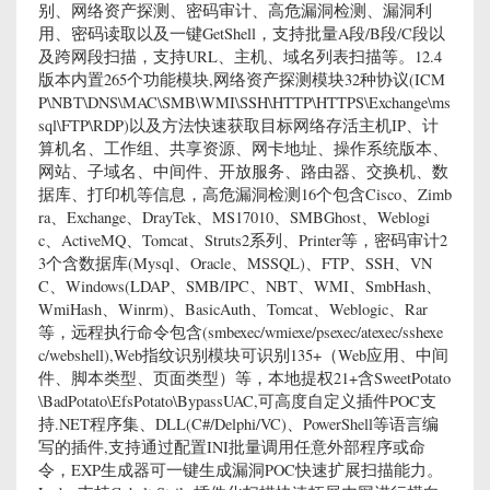
别、网络资产探测、密码审计、高危漏洞检测、漏洞利
用、密码读取以及一键GetShell，支持批量A段/B段/C段以
及跨网段扫描，支持URL、主机、域名列表扫描等。12.4
版本内置265个功能模块,网络资产探测模块32种协议(ICM
P\NBT\DNS\MAC\SMB\WMI\SSH\HTTP\HTTPS\Exchange\ms
sql\FTP\RDP)以及方法快速获取目标网络存活主机IP、计
算机名、工作组、共享资源、网卡地址、操作系统版本、
网站、子域名、中间件、开放服务、路由器、交换机、数
据库、打印机等信息，高危漏洞检测16个包含Cisco、Zimb
ra、Exchange、DrayTek、MS17010、SMBGhost、Weblogi
c、ActiveMQ、Tomcat、Struts2系列、Printer等，密码审计2
3个含数据库(Mysql、Oracle、MSSQL)、FTP、SSH、VN
C、Windows(LDAP、SMB/IPC、NBT、WMI、SmbHash、
WmiHash、Winrm)、BasicAuth、Tomcat、Weblogic、Rar
等，远程执行命令包含(smbexec/wmiexe/psexec/atexec/sshexe
c/webshell),Web指纹识别模块可识别135+（Web应用、中间
件、脚本类型、页面类型）等，本地提权21+含SweetPotato
\BadPotato\EfsPotato\BypassUAC,可高度自定义插件POC支
持.NET程序集、DLL(C#/Delphi/VC)、PowerShell等语言编
写的插件,支持通过配置INI批量调用任意外部程序或命
令，EXP生成器可一键生成漏洞POC快速扩展扫描能力。