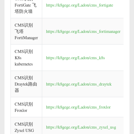
FortiGate 飞
https://k8gege.org/Ladon/cms_fortigate
塔防火墙
CMS识别
飞塔
https://k8gege.org/Ladon/cms_fortimanager
FortiManager
CMS识别
K8s
https://k8gege.org/Ladon/cms_k8s
kubernetes
CMS识别
Draytek路由
https://k8gege.org/Ladon/cms_draytek
器
CMS识别
https://k8gege.org/Ladon/cms_froxlor
Froxlor
CMS识别
https://k8gege.org/Ladon/cms_zyxel_usg
Zyxel USG