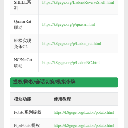
SHELL系
https://k8gege.org/Ladon/ReverseShell.html
列
QuasarRat
https://k8gege.org/p/quasar.html
联动
轻松实现
https://k8gege.org/p/Ladon_rat.html
免杀C2
NC/NetCat
https://k8gege.org/p/LadonNC.html
联动
提权/降权/会话切换/模拟令牌
模块功能
使用教程
Potato系列提权
https://k8gege.org/Ladon/potato.html
PipePotato提权
https://k8gege.org/Ladon/potato.html