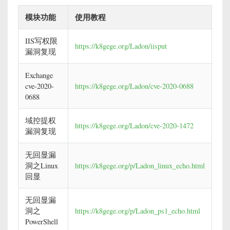
模块功能
使用教程
IIS写权限
https://k8gege.org/Ladon/iisput
漏洞复现
Exchange
cve-2020-
https://k8gege.org/Ladon/cve-2020-0688
0688
域控提权
https://k8gege.org/Ladon/cve-2020-1472
漏洞复现
无回显漏
洞之Linux
https://k8gege.org/p/Ladon_linux_echo.html
回显
无回显漏
洞之
https://k8gege.org/p/Ladon_ps1_echo.html
PowerShell