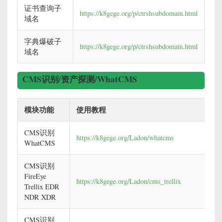
证书查询子
https://k8gege.org/p/ctrshsubdomain.html
域名
字典爆破子
https://k8gege.org/p/ctrshsubdomain.html
域名
CMS识别/资产探测/WhatCMS
模块功能
使用教程
CMS识别
https://k8gege.org/Ladon/whatcms
WhatCMS
CMS识别
FireEye
https://k8gege.org/Ladon/cms_trellix
Trellix EDR
NDR XDR
CMS识别