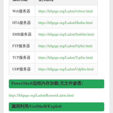
Web服务器
https://k8gege.org/Ladon/webser.html
HTA服务器
https://k8gege.org/Ladon/HtaSer.html
SMB服务器
https://k8gege.org/Ladon/SmbSer.html
FTP服务器
https://k8gege.org/Ladon/FtpSer.html
TCP服务器
https://k8gege.org/Ladon/TcpSer.html
UDP服务器
https://k8gege.org/Ladon/UdpSer.html
PowerShell远程内存加载(无文件渗透)
https://k8gege.org/Ladon/RemoteLadon.html
漏洞利用/GetShell/Exploit