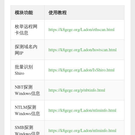
模块功能
使用教程
枚举远程网
https://k8gege.org/Ladon/ethscan.html
卡信息
探测域名内
https://k8gege.org/Ladon/hostscan.html
网IP
批量识别
https://k8gege.org/Ladon/IsShiro.html
Shiro
NBT探测
https://k8gege.org/p/nbtinfo.html
Windows信息
NTLM探测
https://k8gege.org/Ladon/ntlminfo.html
Windows信息
SMB探测
https://k8gege.org/Ladon/ntlminfo.html
Windows信息