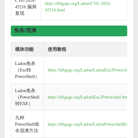
CVE-2024-
https://k8gege.org/Ladon/CVE-2024-
45216 漏洞
45216.html
复现
免杀/混淆
模块功能
使用教程
Ladon免杀
（Exe转
https://k8gege.org/Ladon/LadonExe2Powershell.ht
PowerShell）
Ladon免杀
（PowerShell
https://k8gege.org/Ladon/Exe2Powershell.html
转EXE）
九种
PowerShell命
https://k8gege.org/Ladon/LadonPowershellEncode.
令混淆方法