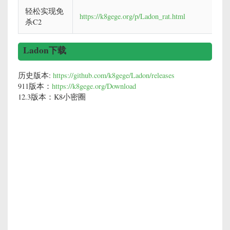
轻松实现免
https://k8gege.org/p/Ladon_rat.html
杀C2
Ladon下载
历史版本:
https://github.com/k8gege/Ladon/releases
911版本：
https://k8gege.org/Download
12.3版本：K8小密圈