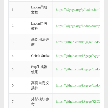
Ladon详细
1
https://k8gege.org/p/Ladon.html
文档
Ladon简明
2
https://k8gege.org/Ladon/example.ht
教程
基础用法详
3
https://github.com/k8gege/Ladon/wi
解
4
Cobalt Strike
https://github.com/k8gege/Aggressor
Exp生成器
5
https://github.com/k8gege/Ladon/wi
使用
高度自定义
6
https://github.com/k8gege/Ladon/wi
插件
外部模块参
7
https://github.com/k8gege/K8CScan/
考