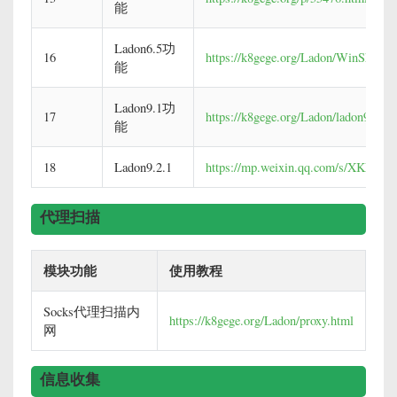
能
Ladon6.5功
16
https://k8gege.org/Ladon/WinShell.h
能
Ladon9.1功
17
https://k8gege.org/Ladon/ladon91.htm
能
18
Ladon9.2.1
https://mp.weixin.qq.com/s/XK
代理扫描
模块功能
使用教程
Socks代理扫描内
https://k8gege.org/Ladon/proxy.html
网
信息收集