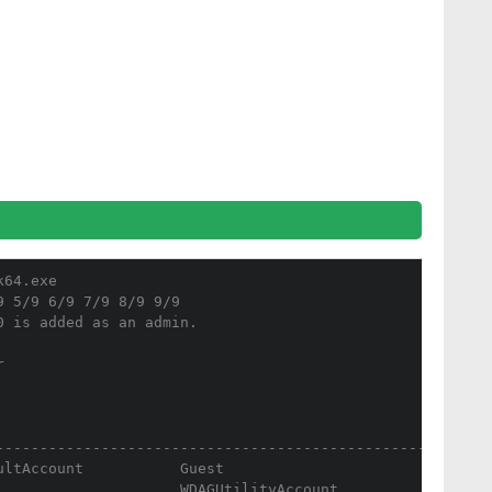
k64.exe
9 5/9 6/9 7/9 8/9 9/9
0 is added as an admin.
r
--------------------------------------------------
ultAccount           Guest
                     WDAGUtilityAccount