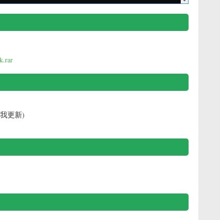
k.rar
我更新)