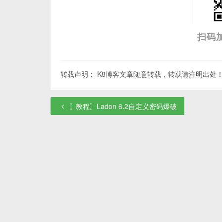
扫码
转载声明： K8博客文章随意转载，转载请注明出处！
〖教程〗Ladon 6.2自定义密码爆破
0
comments