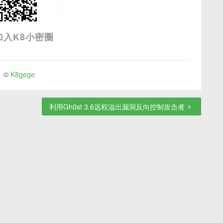
加入K8小密圈
 ©
K8gege
利用Gh0st 3.6远程溢出漏洞反向控制攻击者
Anonymous