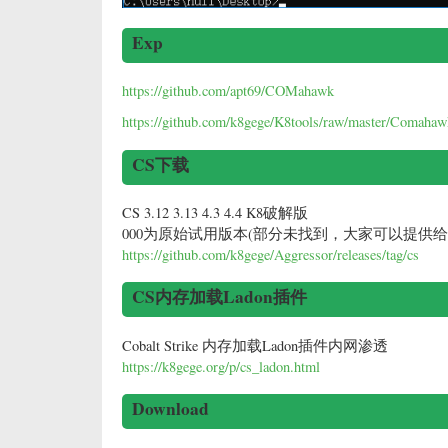
Exp
https://github.com/apt69/COMahawk
https://github.com/k8gege/K8tools/raw/master/Comahaw
CS下载
CS 3.12 3.13 4.3 4.4 K8破解版
000为原始试用版本(部分未找到，大家可以提供给
https://github.com/k8gege/Aggressor/releases/tag/cs
CS内存加载Ladon插件
Cobalt Strike 内存加载Ladon插件内网渗透
https://k8gege.org/p/cs_ladon.html
Download