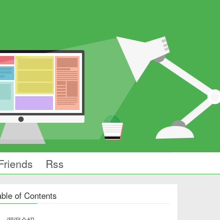
Friends
Rss
able of Contents