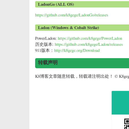
LadonGo (ALL OS)
https://github.com/k8gege/LadonGo/releases
Ladon (Windows & Cobalt Strike)
PowerLadon:
https://github.com/k8gege/PowerLadon
历史版本:
https://github.com/k8gege/Ladon/releases
911版本：
http://k8gege.org/Download
转载声明
K8博客文章随意转载，转载请注明出处！ © K8geg