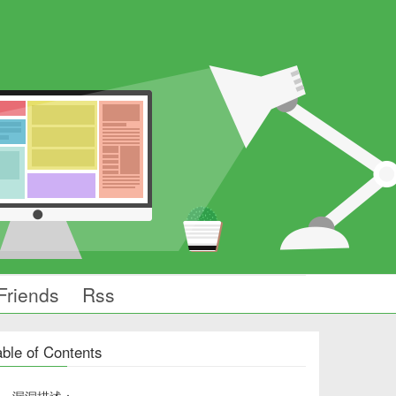
Friends
Rss
able of Contents