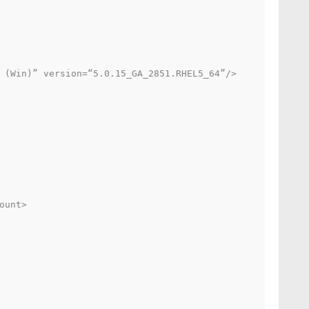
 (Win)” version=“5.0.15_GA_2851.RHEL5_64”/>
ount>