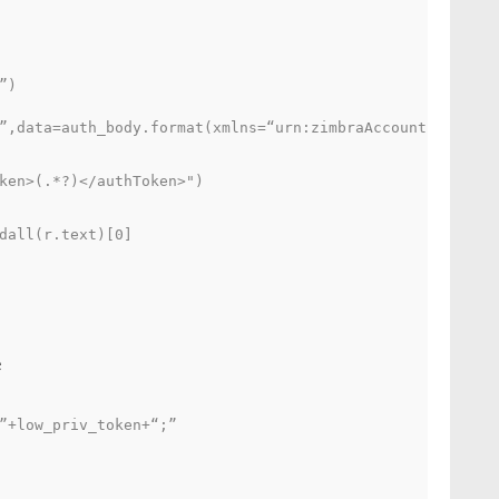
”)
”,data=auth_body.format(xmlns=“urn:zimbraAccount”,userna
ken>(.*?)</authToken>")
dall(r.text)[0]
e
”+low_priv_token+“;”