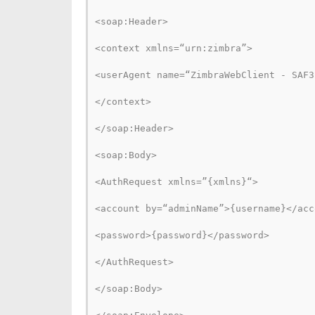
<soap:Header>
<context xmlns=“urn:zimbra”>
<userAgent name=“ZimbraWebClient - SAF3
</context>
</soap:Header>
<soap:Body>
<AuthRequest xmlns=”{xmlns}“>
<account by=“adminName”>{username}</acc
<password>{password}</password>
</AuthRequest>
</soap:Body>