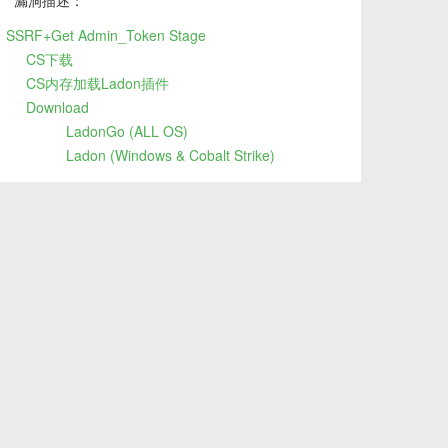
漏洞描述：
SSRF+Get Admin_Token Stage
CS下载
CS内存加载Ladon插件
Download
LadonGo (ALL OS)
Ladon (Windows & Cobalt Strike)