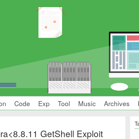
on
Code
Exp
Tool
Music
Archives
T
a<8.8.11 GetShell Exploit