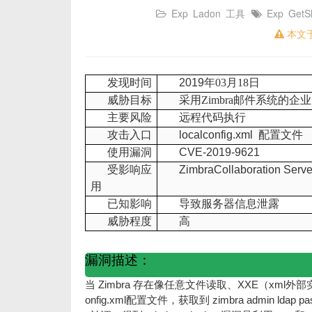
Exp
Ladon
工具
Exp
GetSh
本文
发现时间
2019
年
03
月
18
日
威胁目标
采用
Zimbra
邮件系统的企业
主要风险
远程代码执行
攻击入口
localconfig.xml
配置文件
使用漏洞
CVE-2019-9621
受影响应
ZimbraCollaboration Serve
用
已知影响
导致服务器信息泄露
威胁程度
高
漏洞描述：
Zimbra
XXE
xml
当
存在像任意文件读取、
（
外部
onfig.xml
zimbra admin ldap p
配置文件，获取到