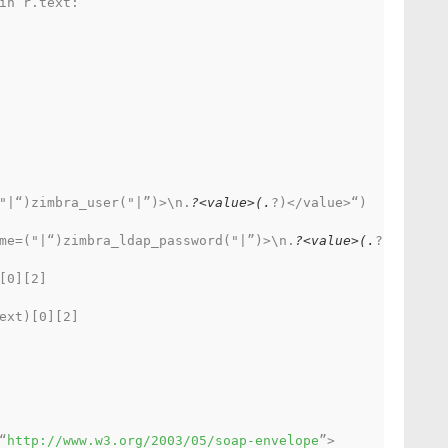
in r.text:
"|“)zimbra_user("|”)>\n.
?<value>(.
?)</value>“)
me=("|“)zimbra_ldap_password("|”)>\n.
?<value>(.
?)</value
[0][2]
ext)[0][2]
“
http://www.w3.org/2003/05/soap-envelope
”>