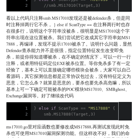
2
    //smb.MS17010(Target,3)
看以上代码只注释smb.MS17010发现还是被defender杀，但是同
时注释掉两行它不杀， } else if ScanType == 在注释两行时也存
在很多行，说明这个字符串没被杀，很明显是MS17010这个字
符串出现在这位置被杀。我们尝试把它改成其它字符串如MS1
7888，再编译，发现不提示17010被杀了。说明什么问题，显然
Defender查杀能力并不是很强，指定位置特征发生改变即免
杀，前提你得知道哪被杀，在不确定的情况下，可以一行一行
注释，或者用特征码定位EXE被杀位置。等你免杀多了有一定
经验了，基本上可以直接确定哪些模块会被杀，大家可以自己
看源码，其它探测信息都是正常协议包过去，没有特征定义为
恶意，它怎么杀？就算是恶意的，要杀也要先杀高危嘛，所以
基本上可一下确定可能被杀的POC模块MS17010、SMBghost、
Exchange漏洞等。好了继续改代码
1
} 
else
if
 ScanType == 
"MS17888"
 {
2
    smb.MS17888(Target,3)
ms17010.go里对应函数也要修改成MS17888,再测试发现此时免
杀也可使用MS17010漏洞探测功能。但这样改不好，我们的命