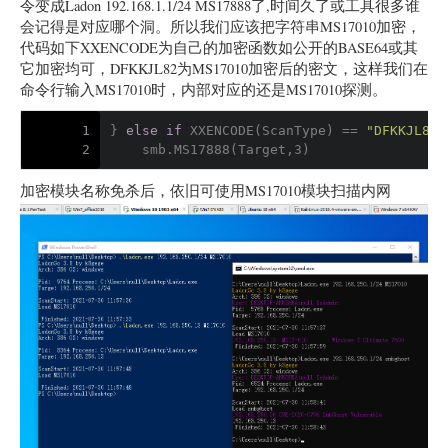
令变成Ladon 192.168.1.1/24 MS17888了,时间久了或工具很多谁
会记得是对应哪个洞。所以我们应该把字符串MS17010加密，
代码如下XXENCODE为自己的加密函数如公开的BASE64或其
它加密均可，DFKKJL82为MS17010加密后的密文，这样我们在
命令行输入MS17010时，内部对应的还是MS17010探测。
1
} 
else
if
 XXENCODE(ScanType) == 
"DFKKJL82"
2
    smb.MS17888(Target,3)
加密模块名称免杀后，依旧可使用MS17010模块扫描内网