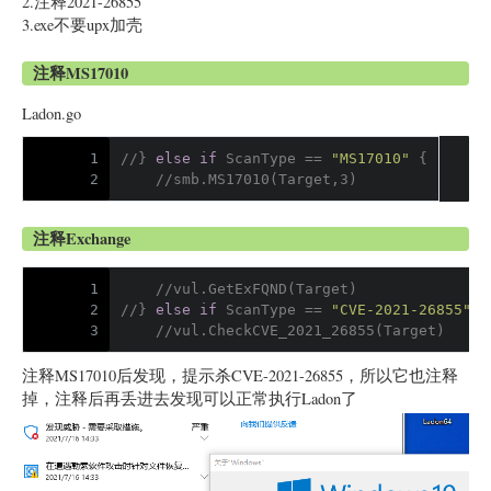
2.注释2021-26855
3.exe不要upx加壳
注释MS17010
Ladon.go
1
//} 
else
if
 ScanType == 
"MS17010"
 {
2
    //smb.MS17010(Target,3)
注释Exchange
1
    //vul.GetExFQND(Target)
2
//} 
else
if
 ScanType == 
"CVE-2021-26855"
 {
3
    //vul.CheckCVE_2021_26855(Target)
注释MS17010后发现，提示杀CVE-2021-26855，所以它也注释
掉，注释后再丢进去发现可以正常执行Ladon了