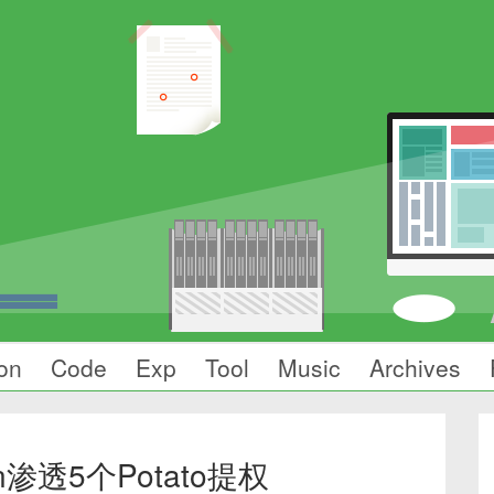
on
Code
Exp
Tool
Music
Archives
渗透5个Potato提权