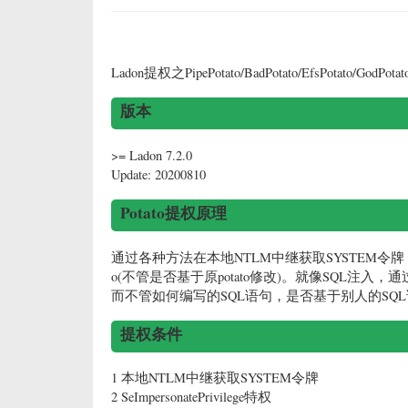
<%
Visit
6762
%>
Ladon提权之PipePotato/BadPotato/EfsPotato/GodPotato/
版本
>= Ladon 7.2.0
Update: 20200810
Potato提权原理
通过各种方法在本地NTLM中继获取SYSTEM令
o(不管是否基于原potato修改)。就像SQL注
而不管如何编写的SQL语句，是否基于别人的SQ
提权条件
1 本地NTLM中继获取SYSTEM令牌
2 SeImpersonatePrivilege特权