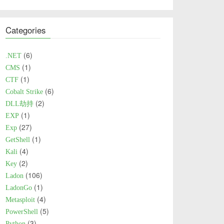
Categories
6
.NET
1
CMS
1
CTF
6
Cobalt Strike
2
DLL劫持
1
EXP
27
Exp
1
GetShell
4
Kali
2
Key
106
Ladon
1
LadonGo
4
Metasploit
5
PowerShell
3
Python