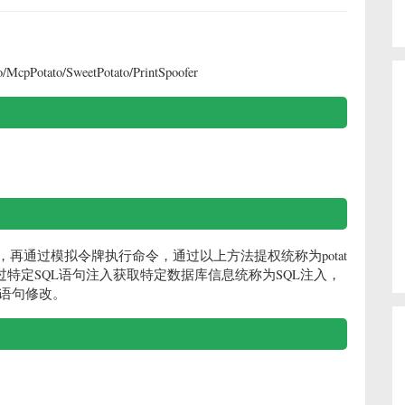
McpPotato/SweetPotato/PrintSpoofer
牌，再通过模拟令牌执行命令，通过以上方法提权统称为potat
入，通过特定SQL语句注入获取特定数据库信息统称为SQL注入，
L语句修改。