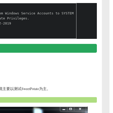
om Windows Service Accounts to SYSTEM
ate Privileges.
2-2019
主要以测试SweetPotato为主。