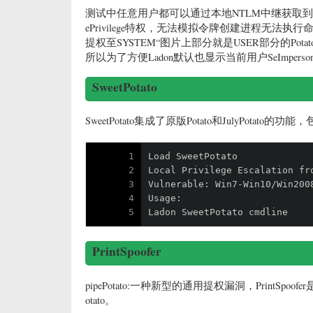
测试中任意用户都可以通过本地NTLM中继获取到SYST
ePrivilege特权，无法模拟令牌创建进程无法执行
提权至SYSTEM“图片上部分就是USER部分的Po
所以为了方便Ladon默认也显示当前用户SeImpersonat
SweetPotato
SweetPotato集成了原版Potato和JulyPotato的功能
1
Load SweetPotato
2
Local Privilege Escalation fr
3
Vulnerable: Win7-Win10/Win200
4
Usage:
5
Ladon SweetPotato cmdline
PrintSpoofer
pipePotato:一种新型的通用提权漏洞，PrintS
otato。