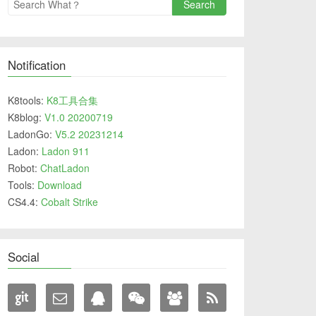
Search
Notification
K8tools:
K8工具合集
K8blog:
V1.0 20200719
LadonGo:
V5.2 20231214
Ladon:
Ladon 911
Robot:
ChatLadon
Tools:
Download
CS4.4:
Cobalt Strike
Social