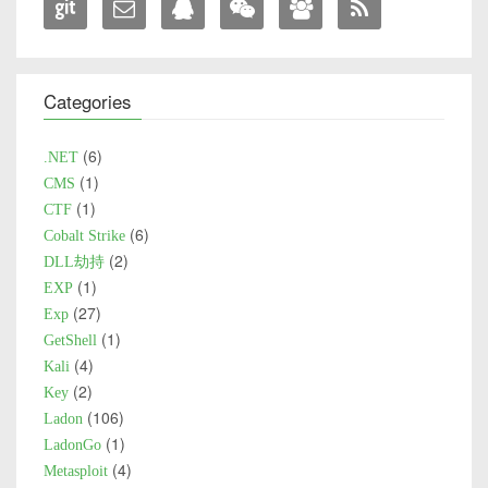
Categories
6
.NET
1
CMS
1
CTF
6
Cobalt Strike
2
DLL劫持
1
EXP
27
Exp
1
GetShell
4
Kali
2
Key
106
Ladon
1
LadonGo
4
Metasploit